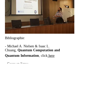
Bibliographie:
- Michael A. Nielsen & Isaac L.
Chuang,
Quantum Computation and
Quantum Information
, click
here
- Cours en ligne:
cours de J. Preskill
cours de J. Gruska
cours de I. Kerenidis à l'Ecole de Printemps
d'Iinformatique Théorique 2012
la page de Renato Portugal
Envie de faire un stage en informatique/calc
ul quantique?
N'hésitez pas à me contacter