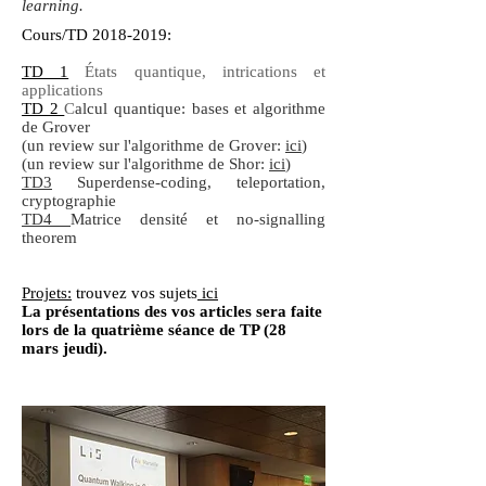
learning.
Cours/TD
2018-2019
:
TD 1
États quantique, intrications et
applications
TD 2
C
alcul quantique: bases et algorithme
de Grover
(un review sur l'algorithme de Grover:
ici
)
(un review sur l'algorithme de Shor:
ici
)
TD3
Superdense-coding, teleportation,
cryptographie
TD4
Matrice densité et no-signalling
theorem
Projets:
trouvez vos sujets
ici
La présentations des vos articles sera faite
lors de la quatrième séance de TP (28
mars jeudi).